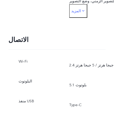
لتصوير الزمني، وضع التصوير
المزيد
الاحترافي، ملصقات AR،
المستندات
الاتصال
Wi-Fi
2.4 جيجا هرتز / 5 جيجا هرتز
البلوتوث
بلوتوث 5.1
منفذ USB
Type-C