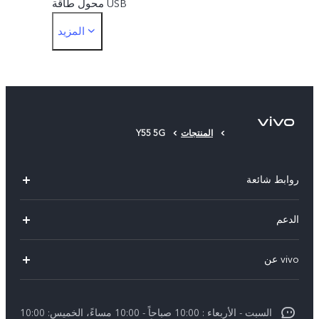
محول طاقة USB
المزيد
أداة إخراج البطاقات
حافظة الهاتف
غشاء حماية
المنتجات
Y55 5G
روابط شائعة
X300 Pro (New)
الدعم
X300 (New)
الاسئلة الشائعة
vivo عن
X200 FE (New)
مركز الخدمة
معلومات عن الشركة
V60
Funtouch OS
السبت - الأربعاء : 10:00 صباحاً - 10:00 مساءً، الخميس: 10:00
الأخبار