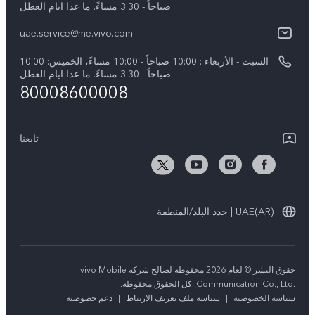
V60 Lite 5G
صباحاً - 3:30 مساءً. ما عدا ايام العطل
مصادقة IMEI
الإشعارات القانونية
uae.service@me.vivo.com
Y39 5G
اسعار قطع الغيار
نبذة عنا
السبت - الأربعاء : 10:00 صباحاً - 10:00 مساءً، الخميس: 10:00
Y04
تحديثات النظام
صباحاً - 3:30 مساءً. ما عدا ايام العطل
مركز الخصوصية لدى vivo
80008600008
كل الموديلات
تعلیمات الضمان
الاستدامة
بيان الخصوصية بشأن خدمة العملاء
تابعنا
الأخبار
تنزيل جداول LUT لاستعادة السجل
UAE(AR) | حدد البلد/المنطقة
حقوق النشر © لعام 2026 محفوظة لصالح شركة vivo Mobile
Communication Co., Ltd.‎. كل الحقوق محفوظة.
سياسة الخصوصية
|
سياسة ملف تعريف الارتباط
|
دعم خصوصية