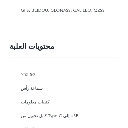
GPS، BEIDOU، GLONASS، GALILEO، QZSS
محتويات العلبة
Y55 5G
سماعة رأس
كتيبات معلومات
كابل تحويل من Type-C إلى USB