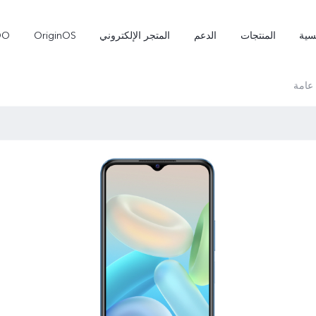
سية
المنتجات
الدعم
المتجر الإلكتروني
OriginOS
OO
عامة
Pro
V70 FE
V70
جديد