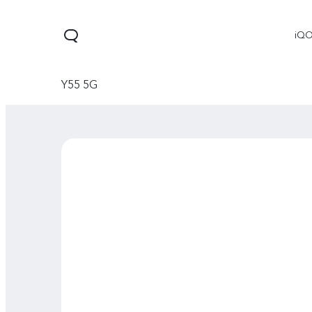
iQ
Y55 5G
V60 Lite 5G
X300
X300 
جديد
جديد