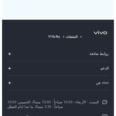
المنتجات
Y19s Pro
روابط شائعة
X300 Pro (New)
الدعم
X300 (New)
الاسئلة الشائعة
vivo عن
X200 FE (New)
مركز الخدمة
معلومات عن الشركة
V60
Funtouch OS
السبت - الأربعاء : 10:00 صباحاً - 10:00 مساءً، الخميس: 10:00
الأخبار
V60 Lite 5G
صباحاً - 3:30 مساءً. ما عدا ايام العطل
مصادقة IMEI
الإشعارات القانونية