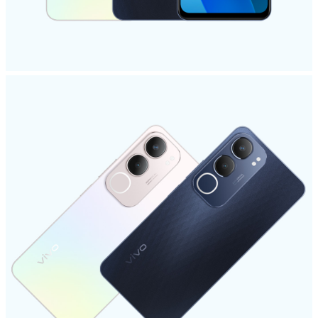
UAE(AR) | حدد البلد/المنطقة