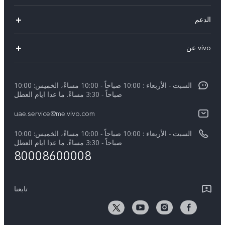
X300 Pro (New)
الدعم
X300 (New)
الاسئلة الشائعة
vivo عن
X200 FE (New)
مركز الخدمة
معلومات عن الشركة
V60
Funtouch OS
السبت - الأربعاء : 10:00 صباحاً - 10:00 مساءً، الخميس: 10:00
الأخبار
V60 Lite 5G
صباحاً - 3:30 مساءً. ما عدا ايام العطل
مصادقة IMEI
الإشعارات القانونية
uae.service@me.vivo.com
Y39 5G
اسعار قطع الغيار
نبذة عنا
السبت - الأربعاء : 10:00 صباحاً - 10:00 مساءً، الخميس: 10:00
Y04
تحديثات النظام
صباحاً - 3:30 مساءً. ما عدا ايام العطل
مركز الخصوصية لدى vivo
80008600008
كل الموديلات
تعلیمات الضمان
الاستدامة
بيان الخصوصية بشأن خدمة العملاء
تابعنا
الأخبار
تنزيل جداول LUT لاستعادة السجل