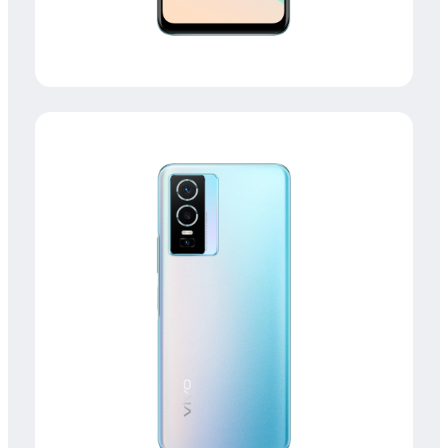
UAE(AR) | حدد البلد/المنطقة