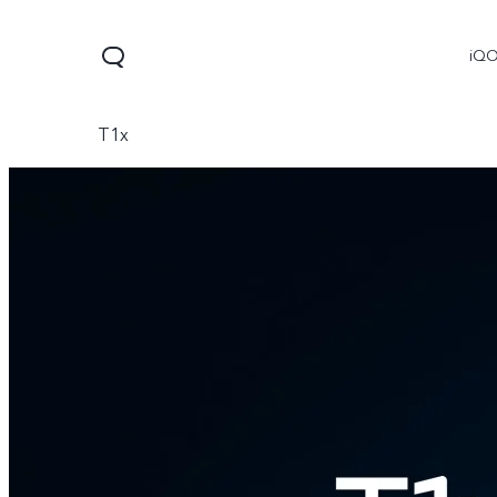
iQ
T1x
V60 Lite 5G
X300
X300 
جديد
جديد