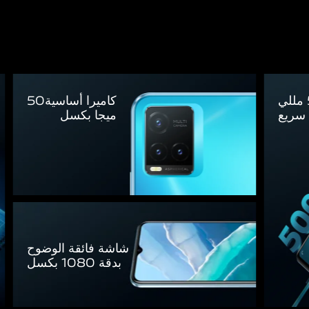
كاميرا أساسية50
 سريع
ميجا بكسل
شاشة فائقة الوضوح
بدقة 1080 بكسل