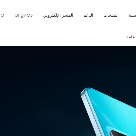
سية
المنتجات
الدعم
المتجر الإلكتروني
OriginOS
OO
عامة
Pro
V70 FE
V70
جديد