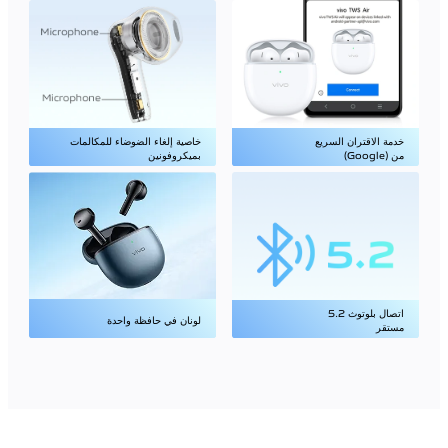
خدمة الاقتران السريع
خاصية إلغاء الضوضاء للمكالمات
من (Google)
بميكروفونين
اتصال بلوتوث 5.2
لونان في حافظة واحدة
مستقر