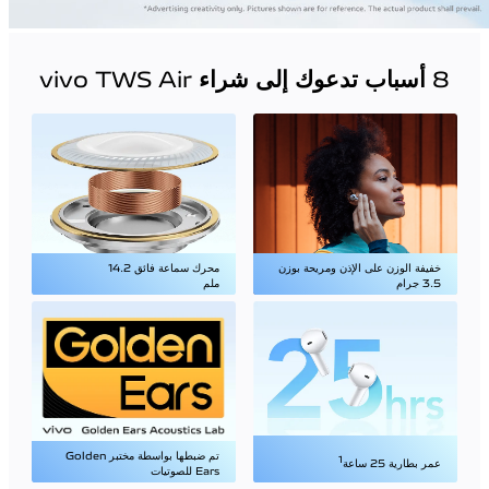
8 أسباب تدعوك إلى شراء vivo TWS Air
خفيفة الوزن على الإذن ومريحة بوزن
محرك سماعة فائق 14.2
3.5 جرام
ملم
تم ضبطها بواسطة مختبر Golden
1
عمر بطارية 25 ساعة
Ears للصوتيات