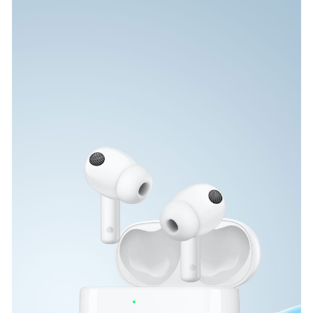
UAE(AR) | حدد البلد/المنطقة