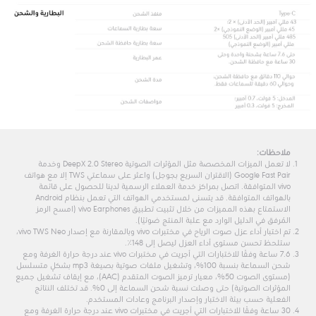
ملاحظات:
لا تعمل الميزات المخصصة مثل المؤثرات الصوتية DeepX 2.0 Stereo وخدمة
Google Fast Pair (الاقتران السريع بجوجل) واعثر على سماعتي TWS إلا مع هواتف
vivo المتوافقة. اتصل بمراكز خدمة العملاء الرسمية لدينا للحصول على قائمة
بالهواتف المتوافقة. قد يتسنى لمستخدمي الهواتف التي تعمل بنظام Android
الاستمتاع بهذه المميزات من خلال تثبيت تطبيق vivo Earphones (امسح الرمز
المُرفق في الدليل الوارد مع علبة المنتج ضوئيًا).
تم اختبار أداء عزل صوت الرياح في مختبرات vivo وبالمقارنة مع إصدار vivo TWS Neo،
ستلحظ تحسن مستوى أداء العزل ليصل إلى 148٪.
7.6 ساعة وفقًا للاختبارات التي أجريت في مختبرات vivo عند درجة حرارة الغرفة ومع
شحن السماعة بنسبة 100%، وتشغيل ملفات صوتية بصيغة mp3 بشكلٍ متسلسل
(مستوى الصوت 50%، معيار ترميز الصوت المتقدم (AAC)، مع إيقاف تشغيل جميع
المؤثرات الصوتية) حتى وصلت نسبة شحن السماعة إلى 0%. قد تختلف النتائج
الفعلية حسب بيئة الاختبار وإصدار البرنامج وعادات المستخدم.
30 ساعة وفقًا للاختبارات التي أجريت في مختبرات vivo عند درجة حرارة الغرفة ومع