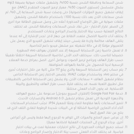
شحن السماعة وحافظة الشحن بنسبة 100%، وتشغيل ملفات صوتية بصيغة mp3
بشكلٍ متسلسل (مستوى الصوت 50%، معيار ترميز الصوت المتقدم (AAC)، مع
إيقاف تشغيل جميع المؤثرات الصوتية) حتى وصلت نسبة شحن السماعة إلى 0%، ثم
شحن سماعات الأذن بعد ذلك بنسبة 100٪ باستخدام حافظة الشحن، وتشغيل
ملفات صوتية في ظل الأوضاع المذكورة أعلاه حتى وصل مستوى الطاقة مرة أخرى
إلى الصفر. تكرار الاختبار - حتى نفاد شحن السماعات وحافظة الشحن. قد تختلف
النتائج الفعلية حسب بيئة الاختبار وإصدار البرنامج وعادات المستخدم.
يختلف أداء خاصية الاتصال متعدد النقاط من جهاز لآخر. تجدر الإشارة إلى أنه عندما
يتلقى الهاتف مكالمة واردة فلا يتسنى حينئذ إيقاف تشغيل الفيديو الذي يعمل على
الكمبيوتر مؤقتًا إلا في حالة تشغيله عبر مشغل فيديو داعم للخاصية.
لا تعمل خاصية زمن الاستجابة السريعة إلا عند الاقتران بهواتف vivo المطورة
خصيصًا لتناسب ذلك. سيختلف الحد الأدنى لخاصية الاستجابة السريعة اختلافًا طفيفًا
حسب طراز الهاتف وبرنامج ترميز الصوت وعوامل أخرى. اتصل بمراكز خدمة العملاء
الرسمية لدينا للحصول على قائمة بالهواتف المتوافقة.
يتم حساب زمن الاستجابة السريعة والذي يبلغ 117 مللي ثانية من خلال اختبارات تُجرى
في مختبر vivo، وباستخدام مؤقت WALT. يتضمن الاختبار زمن الاستجابة الخاص
بنظام تشغيل الهاتف + سماعات الأذن، ولا يشمل زمن الاستجابة الخاص بالتطبيقات
مثل تطبيق اللعبة نفسه. قد يختلف قليلاً حسب طراز الهاتف والتطبيق والبيئة
اللاسلكية. قد يكون الأداء الفعلي مختلفًا.
خدمة Google Fast Pair (الاقتران السريع بجوجل) مدعومة على جميع الهواتف
والأجهزة اللوحية التي تعمل بنظام تشغيل Android 6.0 والإصدارات الأحدث.
تتميز السماعات بأنها مقاومة للماء وفقًا للمعيار IP54. تجنّب استخدام السماعات
أثناء أداء التمارين الرياضية الشاقّة أو في البيئات شديدة الرطوبة لتفادي التلف الذي قد
ينتج عن نفاذ العرق إليها.
إن عرض صور المنتج والميزات التي تتوافر به للرجوع إليها فقط وليس لأي أغراض
أخرى. برجاء الرجوع إلى المنتجات الفعلية لاتخاذها معيارًا.
تستند جميع البيانات المذكورة إلى نتائج اختبارات معملية تمت في بيئات اختبارٍ
قياسية. قد يختلف الأداء الفعلي حسب بيئة الاختبار وإصدار البرنامج وعادات