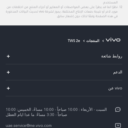
المستخدم.
نظرًا لما قد يطرأ على بعض المواصفات أو المعايير أو أجزاء المنتج من اختلافات من
مورد لآخر أو نتيجة دفعات الإنتاج المختلفة، يجوز لشركة vivo تحديث البيانات المذكورة
في هذه الصفحة وفقًا لذلك دون إشعار سابق.
المنتجات
TWS 2e
روابط شائعة
X300 Pro (New)
الدعم
X300 (New)
الاسئلة الشائعة
vivo عن
X200 FE (New)
مركز الخدمة
معلومات عن الشركة
V60
Funtouch OS
السبت - الأربعاء : 10:00 صباحاً - 10:00 مساءً، الخميس: 10:00
الأخبار
V60 Lite 5G
صباحاً - 3:30 مساءً. ما عدا ايام العطل
مصادقة IMEI
الإشعارات القانونية
uae.service@me.vivo.com
Y39 5G