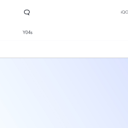
iQ
Y04s