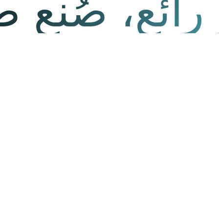
ائع، صُنع طبي