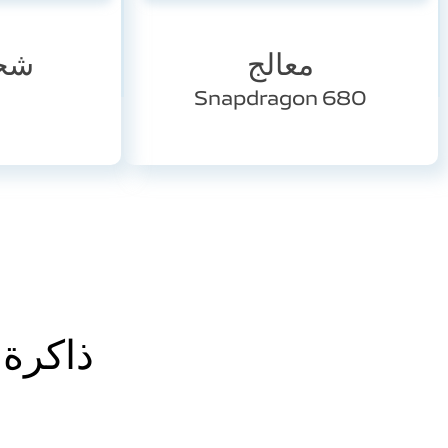
معالج
شح
Snapdragon 680
ذاكرة 