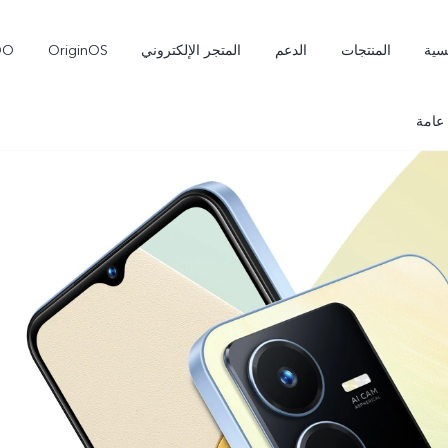
سية
المنتجات
الدعم
المتجر الإلكتروني
OriginOS
OO
عامة
Pro
V70 FE
V70
جديد