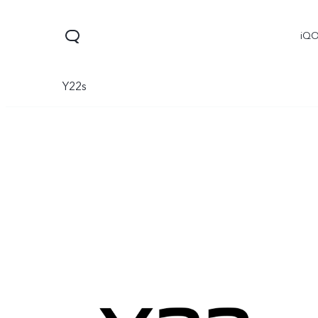
iQ
Y22s
V60 Lite 5G
X300
X300 
جديد
جديد