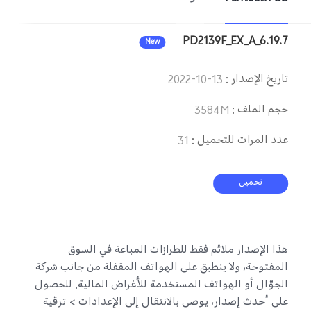
UAE(AR) | حدد البلد/المنطقة
PD2139F_EX_A_6.19.7
New
تاريخ الإصدار
:
2022-10-13
حجم الملف
:
3584M
عدد المرات للتحميل
:
31
تحميل
هذا الإصدار ملائم فقط للطرازات المباعة في السوق
المفتوحة، ولا ينطبق على الهواتف المقفلة من جانب شركة
الجوّال أو الهواتف المستخدمة للأغراض المالية. للحصول
على أحدث إصدار، يوصى بالانتقال إلى الإعدادات > ترقية