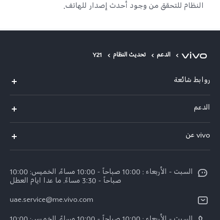
النظام للتحقق من وجود أحدث إصدار للهاتف.
الدعم
تحديث النظام
Y21
روابط شائعة
X300 Pro (New)
الدعم
X300 (New)
الاسئلة الشائعة
vivo عن
X200 FE (New)
مركز الخدمة
معلومات عن الشركة
V60
Funtouch OS
السبت - الأربعاء : 10:00 صباحاً - 10:00 مساءً، الخميس: 10:00
الأخبار
V60 Lite 5G
صباحاً - 3:30 مساءً. ما عدا ايام العطل
مصادقة IMEI
الإشعارات القانونية
uae.service@me.vivo.com
Y39 5G
اسعار قطع الغيار
نبذة عنا