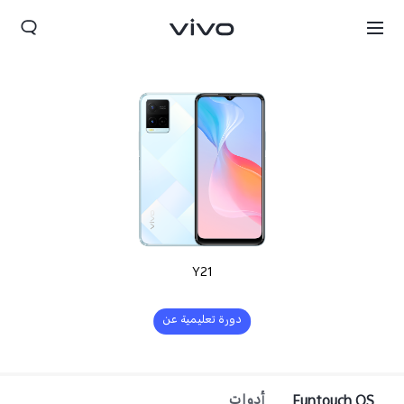
Y21
دورة تعليمية عن
التحديث
Funtouch OS
أدوات