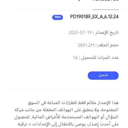
UAE(AR) | حدد البلد/المنطقة
PD1901BF_EX_A_6.12.24
New
تاريخ الإصدار
:
2022-07-19
حجم الملف
:
3891.2M
عدد المرات للتحميل
:
14
تحميل
هذا الإصدار ملائم فقط للطرازات المباعة في السوق
المفتوحة، ولا ينطبق على الهواتف المقفلة من جانب شركة
الجوّال أو الهواتف المستخدمة للأغراض المالية. للحصول
على أحدث إصدار، يوصى بالانتقال إلى الإعدادات > ترقية