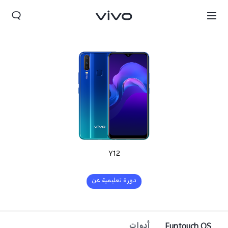
Y12
دورة تعليمية عن
التحديث
Funtouch OS
أدوات