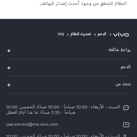
النظام للتحقق من وجود أحدث إصدار للهاتف.
الدعم
تحديث النظام
Y12
روابط شائعة
X300 Pro (New)
الدعم
X300 (New)
الاسئلة الشائعة
vivo عن
X200 FE (New)
مركز الخدمة
معلومات عن الشركة
V60
Funtouch OS
السبت - الأربعاء : 10:00 صباحاً - 10:00 مساءً، الخميس: 10:00
الأخبار
V60 Lite 5G
صباحاً - 3:30 مساءً. ما عدا ايام العطل
مصادقة IMEI
الإشعارات القانونية
uae.service@me.vivo.com
Y39 5G
اسعار قطع الغيار
نبذة عنا