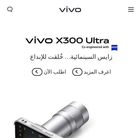
زايس السينمائية… خُلقت للإبداع
اعرف المزيد
اطلب الآن