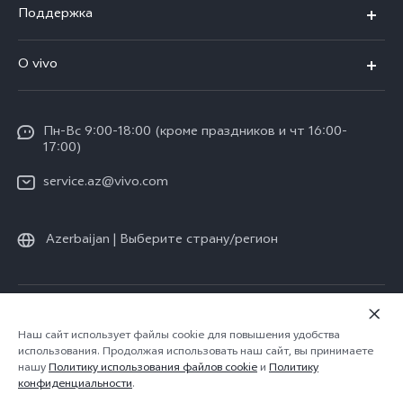
Поддержка
V30e 5G
FAQs
О vivo
V29 5G
Funtouch OS
Общая информация
Y03
Сервисные центры
Пн-Вс 9:00-18:00 (кроме праздников и чт 16:00-
Пресс-центр
Y100 4G
17:00)
IMEI аутентификация
Юридическая информация
Y27s
service.az@vivo.com
Обновление системы
О нас
Y17s
Запрос хода ремонта
Azerbaijan | Выберите страну/регион
Стабильность
Все модели
Инструкции по гарантии vivo
Центр конфиденциальности vivo
© vivo Mobile Communication Co., Ltd., 2026. Все права защищены.
Политика конфиденциальности
|
Наш сайт использует файлы cookie для повышения удобства
использования. Продолжая использовать наш сайт, вы принимаете
Политика vivo в отношении файлов cookie
|
нашу
Политику использования файлов cookie
и
Политику
Поддержки конфиденциальности
конфиденциальности
.