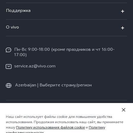
V30 5G
Поддержка
V30e 5G
FAQs
О vivo
V29 5G
Funtouch OS
Общая информация
Y03
Сервисные центры
Пн-Вс 9:00-18:00 (кроме праздников и чт 16:00-
Пресс-центр
Y100 4G
17:00)
IMEI аутентификация
Юридическая информация
Y27s
service.az@vivo.com
Обновление системы
О нас
Y17s
Запрос хода ремонта
Azerbaijan | Выберите страну/регион
Стабильность
Все модели
Инструкции по гарантии vivo
Центр конфиденциальности vivo
© vivo Mobile Communication Co., Ltd., 2026. Все права защищены.
Политика конфиденциальности
|
Наш сайт использует файлы cookie для повышения удобства
использования. Продолжая использовать наш сайт, вы принимаете
Политика vivo в отношении файлов cookie
|
нашу
Политику использования файлов cookie
и
Политику
Поддержки конфиденциальности