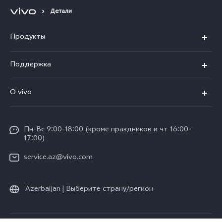
Детали
Продукты
V30 5G
Поддержка
V30e 5G
FAQs
О vivo
V29 5G
Funtouch OS
Общая информация
Y03
Сервисные центры
Пн-Вс 9:00-18:00 (кроме праздников и чт 16:00-
Пресс-центр
Y100 4G
17:00)
IMEI аутентификация
Юридическая информация
Y27s
service.az@vivo.com
Обновление системы
О нас
Y17s
Запрос хода ремонта
Azerbaijan | Выберите страну/регион
Стабильность
Все модели
Инструкции по гарантии vivo
Центр конфиденциальности vivo