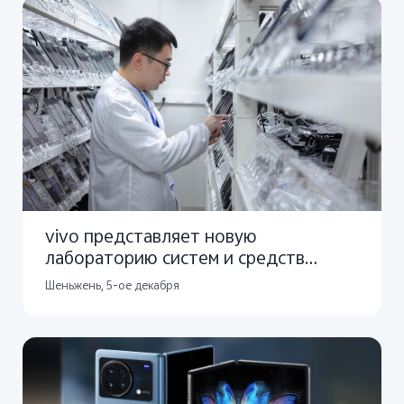
vivo представляет новую
лабораторию систем и средств
связей в своей глобальной штаб-
Шеньжень, 5-ое декабря
квартире