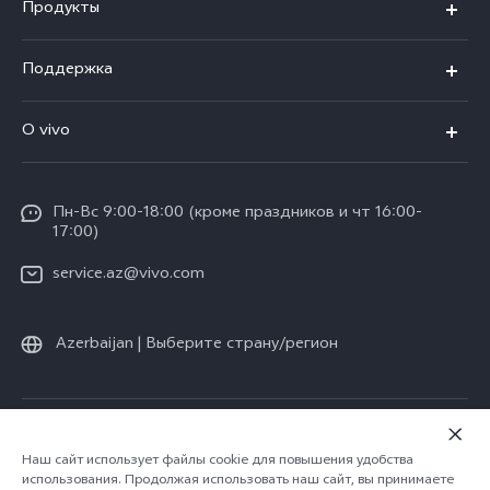
Продукты
V30 5G
Поддержка
V30e 5G
FAQs
О vivo
V29 5G
Funtouch OS
Общая информация
Y03
Сервисные центры
Пн-Вс 9:00-18:00 (кроме праздников и чт 16:00-
Пресс-центр
Y100 4G
17:00)
IMEI аутентификация
Юридическая информация
Y27s
service.az@vivo.com
Обновление системы
О нас
Y17s
Запрос хода ремонта
Azerbaijan | Выберите страну/регион
Стабильность
Все модели
Инструкции по гарантии vivo
Центр конфиденциальности vivo
© vivo Mobile Communication Co., Ltd., 2026. Все права защищены.
Политика конфиденциальности
|
Наш сайт использует файлы cookie для повышения удобства
использования. Продолжая использовать наш сайт, вы принимаете
Политика vivo в отношении файлов cookie
|