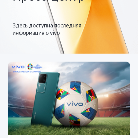
Azerbaijan | Выберите страну/регион
Здесь доступна последняя
информация о vivo