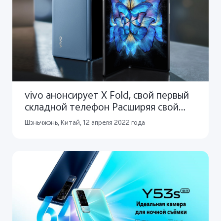
vivo анонсирует X Fold, свой первый
складной телефон Расширяя свой
модельный ряд, компания vivo также
Шэньчжэнь, Китай, 12 апреля 2022 года
представила 7-дюймовый экран X
Note и свой первый флагманский
планшет vivo Pad.