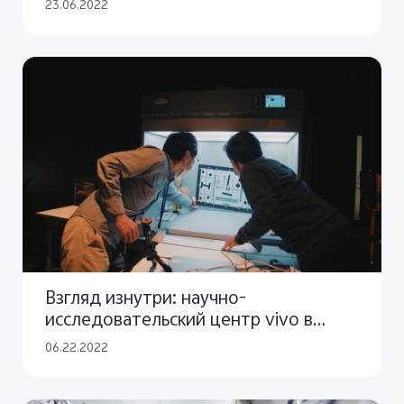
вдохновляющих инноваций и
23.06.2022
стратегического партнерства,
ориентированных на пользователя
Взгляд изнутри: научно-
исследовательский центр vivo в
Токио
06.22.2022