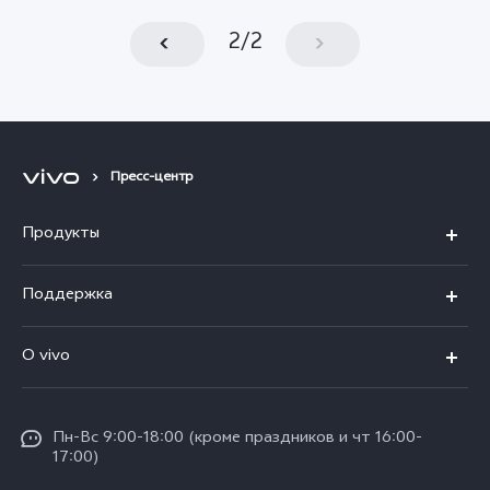
2
/
2
Пресс-центр
Продукты
V30 5G
Поддержка
V30e 5G
FAQs
О vivo
V29 5G
Funtouch OS
Общая информация
Y03
Сервисные центры
Пн-Вс 9:00-18:00 (кроме праздников и чт 16:00-
Пресс-центр
Y100 4G
17:00)
IMEI аутентификация
Юридическая информация