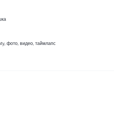
шка
ty, фото, видео, таймлапс