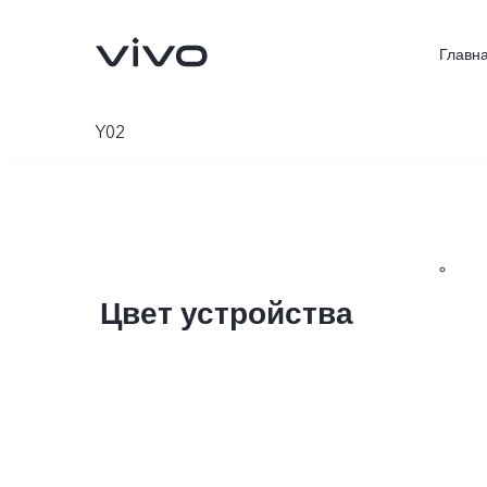
Главн
Y02
Цвет устройства
V70 5G
V40 Lite
Новинка
Новинка