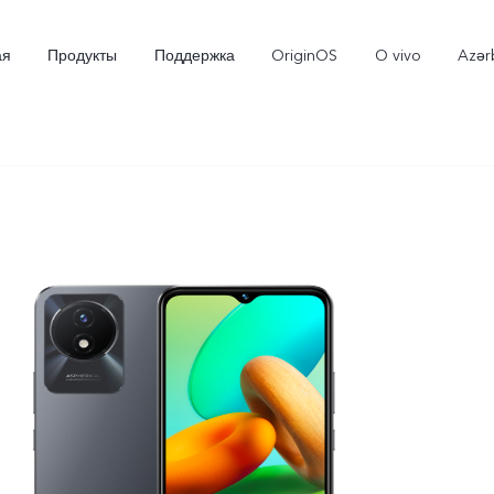
ая
Продукты
Поддержка
OriginOS
O vivo
Azər
V30 5G
V30e 5G
V2
Новинка
Новинка