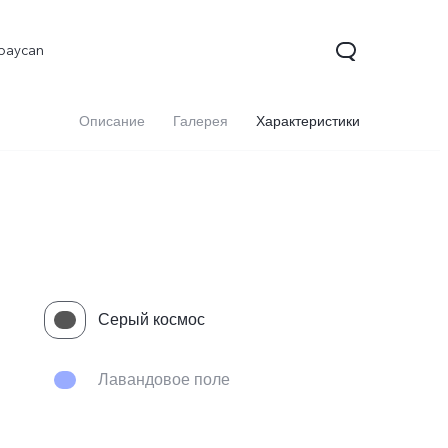
baycan
Описание
Галерея
Характеристики
Серый космос
9 5G
Y29
Y19s
Новинка
Новинка
Новинка
Лавандовое поле