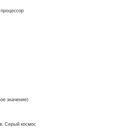
 процессор
вое значение)
е, Серый космос