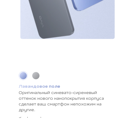
Лавандовое поле
Серый космос
Оригинальный синевато-сиреневый
Гладкая поверхность корпуса меняет
оттенок нового нанопокрытия корпуса
оттенок при смене освещения и
сделает ваш смартфон непохожим на
устойчива к отпечаткам пальцев. Этот
другие.
цвет олицетворяет спокойствие и
умиротворенность.