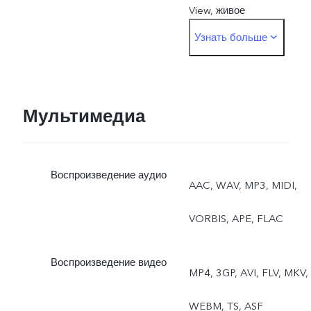
View, живое
Узнать больше
фотоОсновная: ночной
режим, портретный
режим, фото, видео,
Мультимедиа
микрофильм, 50 Мп,
Воспроизведение аудио
панорама, документы,
AAC, WAV, MP3, MIDI,
замедленная съёмка,
VORBIS, APE, FLAC
таймлапс, режим
Воспроизведение видео
MP4, 3GP, AVI, FLV, MKV,
«Суперлуние»,
WEBM, TS, ASF
профессиональный