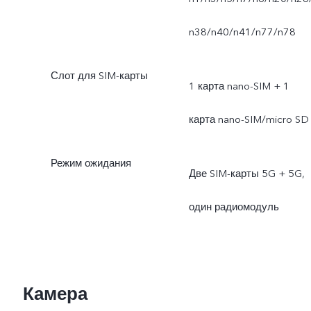
n38/n40/n41/n77/n78
Слот для SIM-карты
1 карта nano-SIM + 1
карта nano-SIM/micro SD
Режим ожидания
Две SIM-карты 5G + 5G,
один радиомодуль
Камера