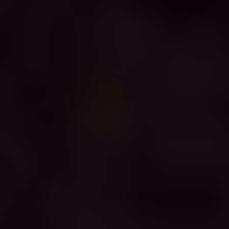
Мощный аккумулятор
ёмкостью 5 500 мА·ч
со сроком службы 4 года
Инновация, бьющая
рекорды