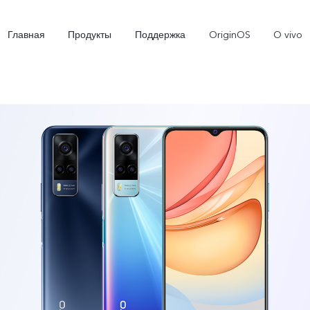
Главная
Продукты
Поддержка
OriginOS
O vivo
X300 Ultra
X300 FE
V7
Новинка
Новинка