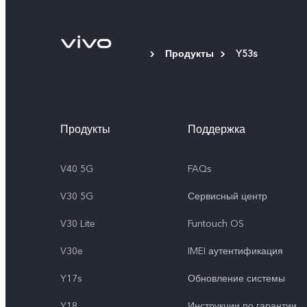
Продукты
Y53s
Продукты
Поддержка
V40 5G
FAQs
V30 5G
Сервисный центр
V30 Lite
Funtouch OS
V30e
IMEI аутентификация
Y17s
Обновление системы
Y18
Инструкции по гарантии