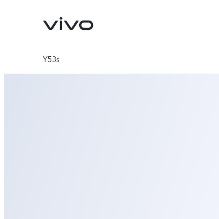
Y53s
X300 Pro
X300