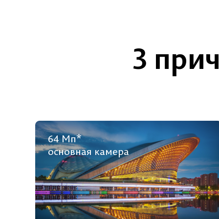
3 при
64 Мп*
основная камера