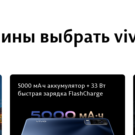
чины выбрать viv
5000 мА·ч аккуму­лятор + 33 Вт
быстрая зарядка FlashCharge