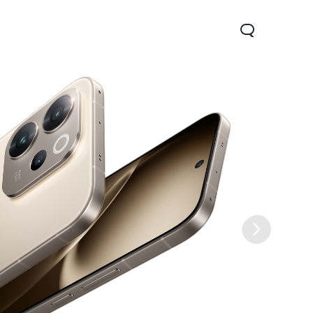
 5G
Y31d
Новинка
Новинка