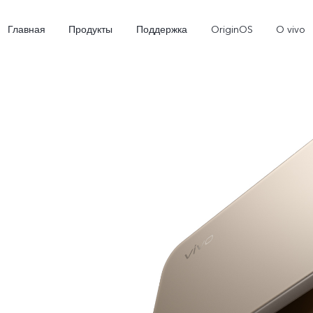
Главная
Продукты
Поддержка
OriginOS
O vivo
X300 Ultra
X300 FE
V70
Новинка
Новинка