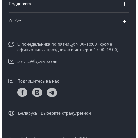
Поддержка
V30 5G
FAQs
O vivo
V30 Lite
Сервисный центр
Общая информация
V30e
Funtouch OS
С понедельника по пятницу: 9:00–18:00 (кроме
Карьера в vivo
Y17s
официальных праздников и четверга 17:00–18:00)
IMEI аутентификация
Юридическая информация
Y18
service@by.vivo.com
Обновление системы
О нас
Y28
Инструкции по гарантии vivo
Подпишитесь на нас
Центр конфиденциальности vivo
Y36
Стабильность
Все модели
Беларусь | Выберите страну/регион