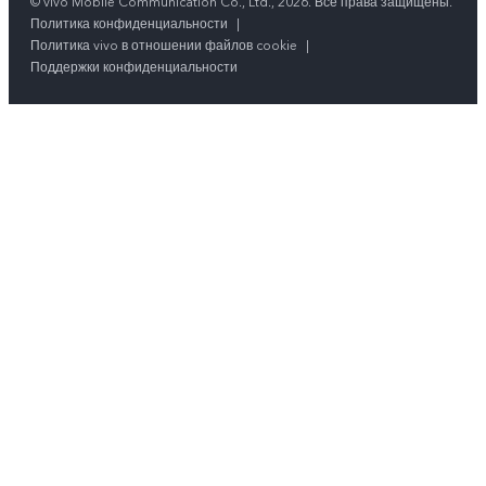
© vivo Mobile Communication Co., Ltd., 2026. Все права защищены.
Политика конфиденциальности
|
Политика vivo в отношении файлов cookie
|
Поддержки конфиденциальности
Наш сайт использует файлы cookie для повышения удобства
использования. Продолжая использовать наш сайт, вы принимаете
нашу
Политику использования файлов cookie
и
Политику
конфиденциальности
.