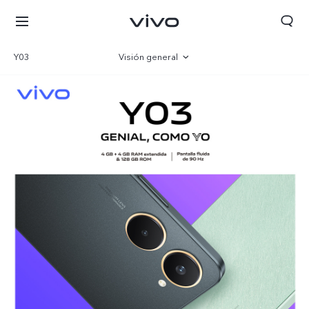
Y03
Visión general
Galería
Parámetro