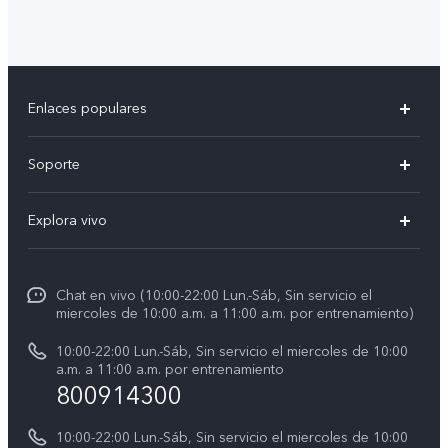
Enlaces populares
V50
Soporte
V60 Lite 5G
Centro de servicio
Explora vivo
Y21d
Funtouch OS
Noticias
Y04
Autenticación de IMEI
Chat en vivo (10:00-22:00 Lun.-Sáb, Sin servicio el
La vida en vivo
Y38 5G
miercoles de 10:00 a.m. a 11:00 a.m. por entrenamiento)
Consulta el Precio de los Repuestos
Acerca de nosotros
Y31 5G
10:00-22:00 Lun.-Sáb, Sin servicio el miercoles de 10:00
Manual del usuario
a.m. a 11:00 a.m. por entrenamiento
Avisos legales
800914300
Servicio de Agendamiento
Sostenibilidad
10:00-22:00 Lun.-Sáb, Sin servicio el miercoles de 10:00