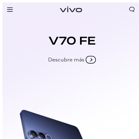
Descubre más
Chile | Seleccione país/región