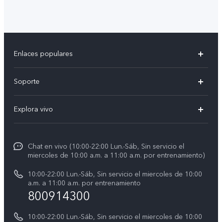
Enlaces populares
V50
Soporte
V60 Lite 5G
Centro de servicio
Explora vivo
Y21d
Funtouch OS
Noticias
Y04
Autenticación de IMEI
Chat en vivo (10:00-22:00 Lun.-Sáb, Sin servicio el
La vida en vivo
Y38 5G
miercoles de 10:00 a.m. a 11:00 a.m. por entrenamiento)
Consulta el Precio de los Repuestos
Acerca de nosotros
Y31 5G
10:00-22:00 Lun.-Sáb, Sin servicio el miercoles de 10:00
Manual del usuario
a.m. a 11:00 a.m. por entrenamiento
Avisos legales
800914300
Servicio de Agendamiento
Sostenibilidad
10:00-22:00 Lun.-Sáb, Sin servicio el miercoles de 10:00