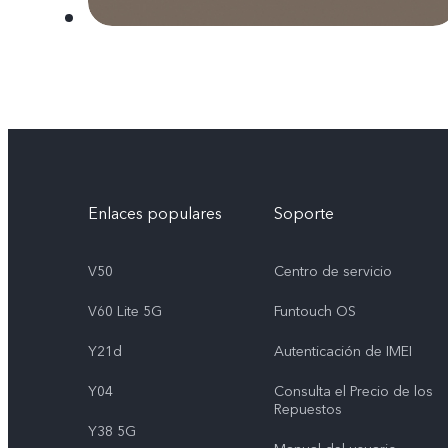
Enlaces populares
Soporte
V50
Centro de servicio
V60 Lite 5G
Funtouch OS
Y21d
Autenticación de IMEI
Y04
Consulta el Precio de los
Repuestos
Y38 5G