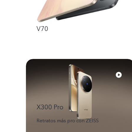
V70
X300 Pro
Retratos más pro con ZEISS