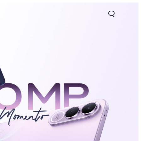
05
Y31 5G
nuevo
nuevo