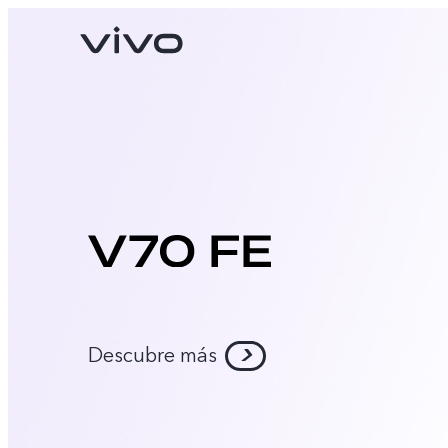
X300 Pro
V70
nuevo
nuevo
Descubre más