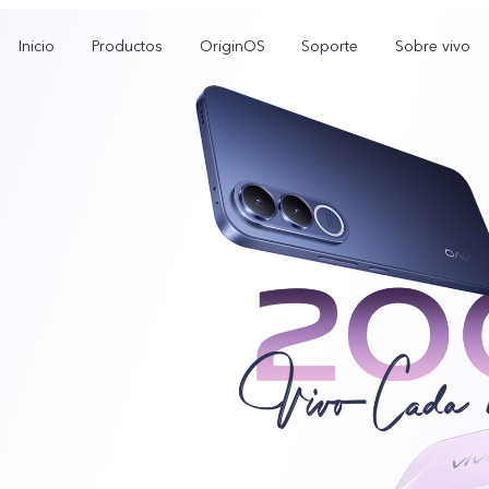
Inicio
Productos
OriginOS
Soporte
Sobre vivo
Y11d
Y11 5G
Y
nuevo
nuevo