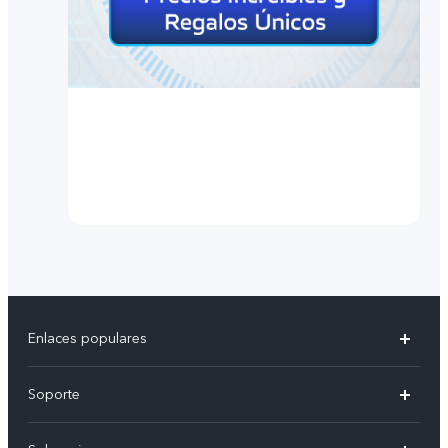
Enlaces populares
X300 Pro
Soporte
V70
Preguntas frecuentes