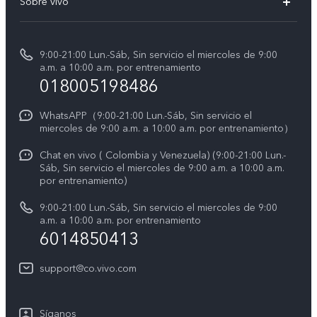
Sobre vivo
V70 FE
Centro de servicio
Info
Y31 5G
Verificación de IMEI
9:00-21:00 Lun.-Sáb, Sin servicio el miercoles de 9:00
Noticias
Y11d
a.m. a 10:00 a.m. por entrenamiento
Consulta el Precio de los Repuestos
018005198486
Empleos en vivo
Manual de usuario
Avisos legales
WhatsAPP（9:00-21:00 Lun.-Sáb, Sin servicio el
miercoles de 9:00 a.m. a 10:00 a.m. por entrenamiento）
Servicio de logística
Acerca de nosotros
Chat en vivo ( Colombia y Venezuela) (9:00-21:00 Lun.-
Progreso de la reparación
Sáb, Sin servicio el miercoles de 9:00 a.m. a 10:00 a.m.
Sostenibilidad
por entrenamiento)
Instrucciones de la garantía de vivo
Centro de privacidad de vivo
9:00-21:00 Lun.-Sáb, Sin servicio el miercoles de 9:00
a.m. a 10:00 a.m. por entrenamiento
Accesibilidad
6014850413
support@co.vivo.com
Síganos