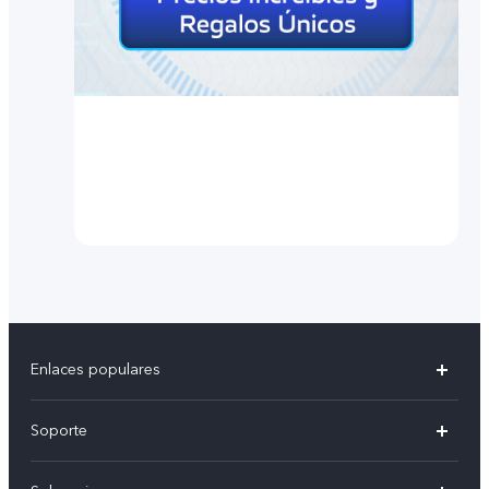
Enlaces populares
X300 Pro
Soporte
V70
Preguntas frecuentes