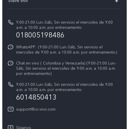
Sobre vivo
V70 FE
Centro de servicio
Info
Y31 5G
Verificación de IMEI
9:00-21:00 Lun.-Sáb, Sin servicio el miercoles de 9:00
Noticias
Y11d
a.m. a 10:00 a.m. por entrenamiento
Consulta el Precio de los Repuestos
018005198486
Empleos en vivo
Manual de usuario
Avisos legales
WhatsAPP（9:00-21:00 Lun.-Sáb, Sin servicio el
miercoles de 9:00 a.m. a 10:00 a.m. por entrenamiento）
Servicio de logística
Acerca de nosotros
Chat en vivo ( Colombia y Venezuela) (9:00-21:00 Lun.-
Progreso de la reparación
Sáb, Sin servicio el miercoles de 9:00 a.m. a 10:00 a.m.
Sostenibilidad
por entrenamiento)
Instrucciones de la garantía de vivo
Centro de privacidad de vivo
9:00-21:00 Lun.-Sáb, Sin servicio el miercoles de 9:00
a.m. a 10:00 a.m. por entrenamiento
Accesibilidad
6014850413
support@co.vivo.com
Síganos