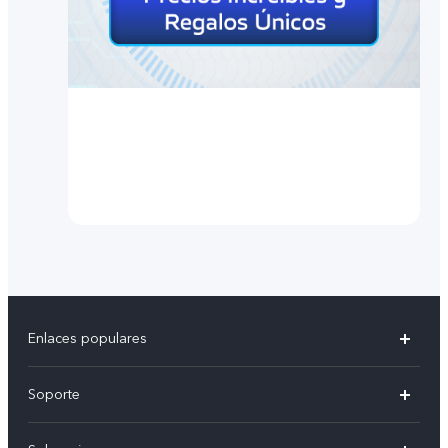
Enlaces populares
X300 Pro
Soporte
V70
Preguntas frecuentes