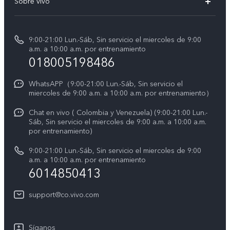
Sobre vivo
V70 FE
Centro de servicio
Info
Y31 5G
Verificación de IMEI
9:00-21:00 Lun.-Sáb, Sin servicio el miercoles de 9:00
Noticias
Y11d
a.m. a 10:00 a.m. por entrenamiento
Consulta el Precio de los Repuestos
018005198486
Empleos en vivo
Manual de usuario
Avisos legales
WhatsAPP（9:00-21:00 Lun.-Sáb, Sin servicio el
miercoles de 9:00 a.m. a 10:00 a.m. por entrenamiento）
Servicio de logística
Acerca de nosotros
Chat en vivo ( Colombia y Venezuela) (9:00-21:00 Lun.-
Progreso de la reparación
Sáb, Sin servicio el miercoles de 9:00 a.m. a 10:00 a.m.
Sostenibilidad
por entrenamiento)
Instrucciones de la garantía de vivo
Centro de privacidad de vivo
9:00-21:00 Lun.-Sáb, Sin servicio el miercoles de 9:00
a.m. a 10:00 a.m. por entrenamiento
Accesibilidad
6014850413
support@co.vivo.com
Síganos