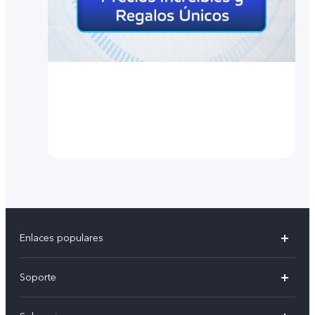
Enlaces populares
X300 Pro
Soporte
V70
Preguntas frecuentes