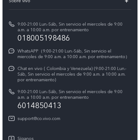
Sobre vivo
V70 FE
Centro de servicio
Info
Y31 5G
Verificación de IMEI
9:00-21:00 Lun.-Sáb, Sin servicio el miercoles de 9:00
Noticias
Y11d
a.m. a 10:00 a.m. por entrenamiento
Consulta el Precio de los Repuestos
018005198486
Empleos en vivo
Manual de usuario
Avisos legales
WhatsAPP（9:00-21:00 Lun.-Sáb, Sin servicio el
miercoles de 9:00 a.m. a 10:00 a.m. por entrenamiento）
Servicio de logística
Acerca de nosotros
Chat en vivo ( Colombia y Venezuela) (9:00-21:00 Lun.-
Progreso de la reparación
Sáb, Sin servicio el miercoles de 9:00 a.m. a 10:00 a.m.
Sostenibilidad
por entrenamiento)
Instrucciones de la garantía de vivo
Centro de privacidad de vivo
9:00-21:00 Lun.-Sáb, Sin servicio el miercoles de 9:00
a.m. a 10:00 a.m. por entrenamiento
Accesibilidad
6014850413
support@co.vivo.com
Síganos