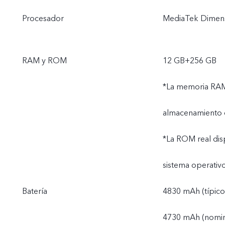
Procesador
MediaTek Dimens
RAM y ROM
12 GB+256 GB
*La memoria RAM 
almacenamiento de
*La ROM real dis
sistema operativo
Batería
4830 mAh (típico
4730 mAh (nomin