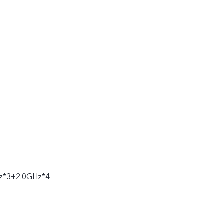
z*3+2.0GHz*4