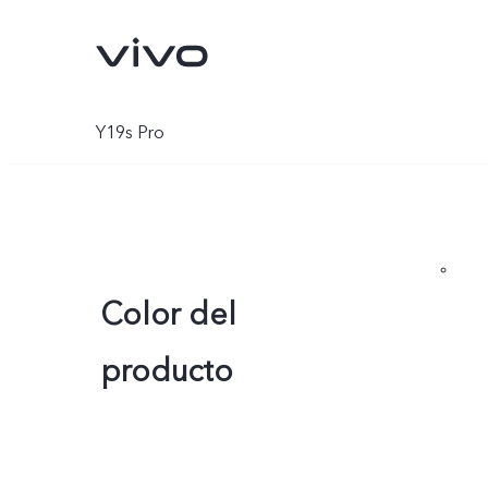
Y19s Pro
Color del
producto
X300 Pro
V70
nuevo
nuevo