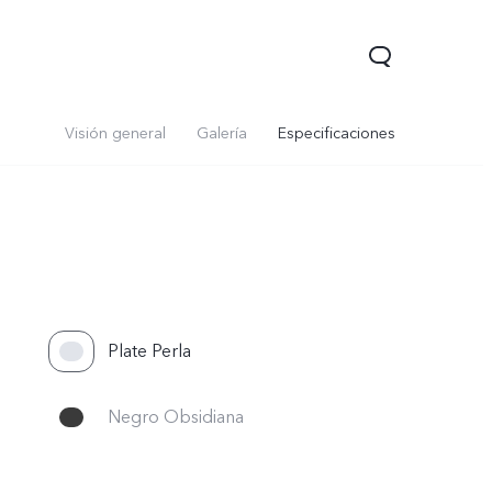
Visión general
Galería
Especificaciones
Plate Perla
Y05
Y31 5G
nuevo
nuevo
Negro Obsidiana