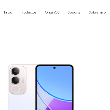
Inicio
Productos
OriginOS
Soporte
Sobre vivo
V70 FE
Y11d