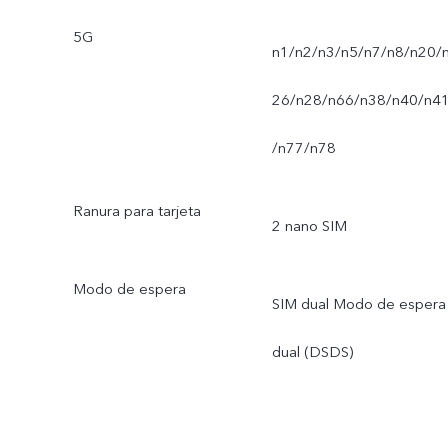
5G
n1/n2/n3/n5/n7/n8/n20/
26/n28/n66/n38/n40/n4
/n77/n78
Ranura para tarjeta
2 nano SIM
Modo de espera
SIM dual Modo de espera
dual (DSDS)