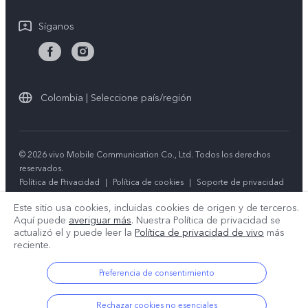
Síganos
Colombia | Seleccione país/región
© 2026 vivo Mobile Communication Co., Ltd. Todos los derechos
reservados.
Política de Privacidad
|
Política de cookies
|
Soporte de privacidad
|
Configuración de cookies
Este sitio usa cookies, incluidas cookies de origen y de terceros.
Aquí puede
averiguar más
. Nuestra Política de privacidad se
actualizó el
y puede leer la
Política de privacidad de vivo
más
reciente.
Preferencia de consentimiento
Rechazar cookies no esenciales