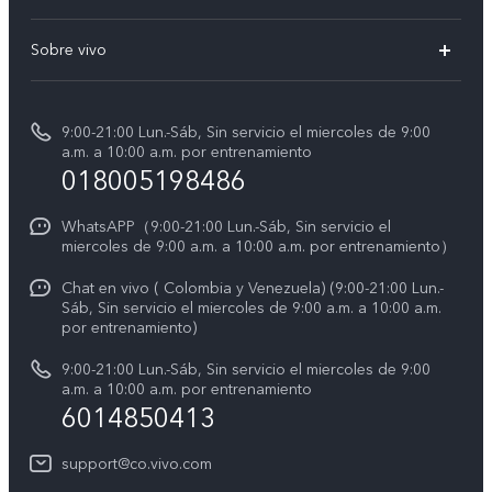
V70
Preguntas frecuentes
Sobre vivo
V70 FE
Centro de servicio
Info
Y31 5G
Verificación de IMEI
9:00-21:00 Lun.-Sáb, Sin servicio el miercoles de 9:00
Noticias
Y11d
a.m. a 10:00 a.m. por entrenamiento
Consulta el Precio de los Repuestos
018005198486
Empleos en vivo
Manual de usuario
Avisos legales
WhatsAPP（9:00-21:00 Lun.-Sáb, Sin servicio el
miercoles de 9:00 a.m. a 10:00 a.m. por entrenamiento）
Servicio de logística
Acerca de nosotros
Chat en vivo ( Colombia y Venezuela) (9:00-21:00 Lun.-
Progreso de la reparación
Sáb, Sin servicio el miercoles de 9:00 a.m. a 10:00 a.m.
Sostenibilidad
por entrenamiento)
Instrucciones de la garantía de vivo
Centro de privacidad de vivo
9:00-21:00 Lun.-Sáb, Sin servicio el miercoles de 9:00
a.m. a 10:00 a.m. por entrenamiento
Accesibilidad
6014850413
support@co.vivo.com