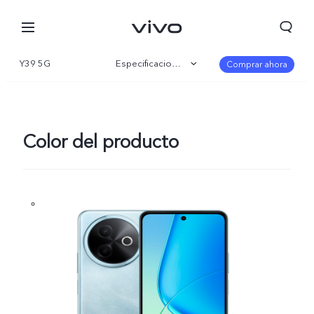
Y39 5G
Especificaciones
Comprar ahora
Visión general
Galería
Color del producto
Colombia | Seleccione país/región