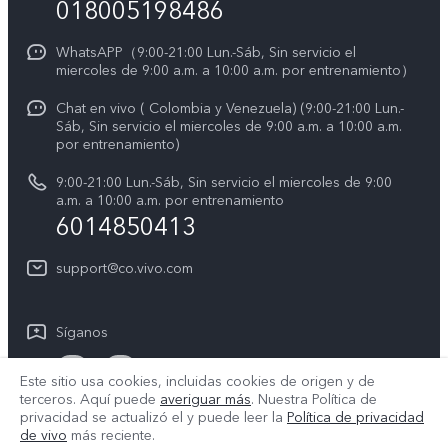
018005198486
Empleos en vivo
Manual de usuario
Avisos legales
WhatsAPP（9:00-21:00 Lun.-Sáb, Sin servicio el
miercoles de 9:00 a.m. a 10:00 a.m. por entrenamiento）
Servicio de logística
Acerca de nosotros
Chat en vivo ( Colombia y Venezuela) (9:00-21:00 Lun.-
Progreso de la reparación
Sáb, Sin servicio el miercoles de 9:00 a.m. a 10:00 a.m.
Sostenibilidad
por entrenamiento)
Instrucciones de la garantía de vivo
Centro de privacidad de vivo
9:00-21:00 Lun.-Sáb, Sin servicio el miercoles de 9:00
a.m. a 10:00 a.m. por entrenamiento
Accesibilidad
6014850413
support@co.vivo.com
Síganos
Este sitio usa cookies, incluidas cookies de origen y de
terceros. Aquí puede
averiguar más
. Nuestra Política de
privacidad se actualizó el
y puede leer la
Política de privacidad
de vivo
más reciente.
Colombia | Seleccione país/región