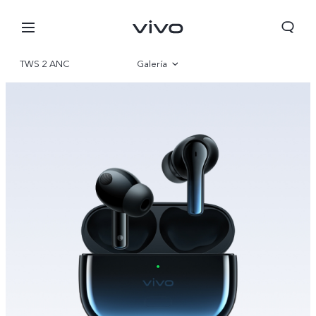
TWS 2 ANC
Galería
Visión general
Colombia | Seleccione país/región