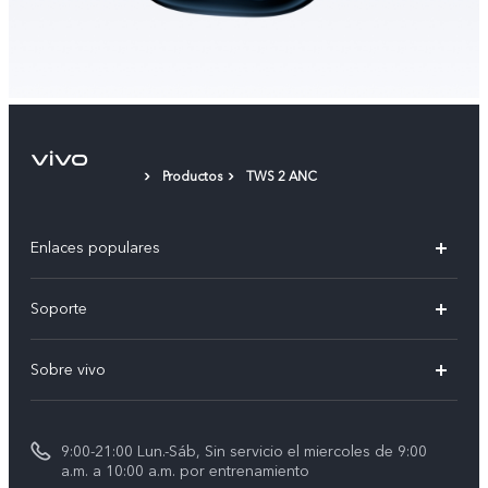
Productos
TWS 2 ANC
Enlaces populares
X300 Pro
Soporte
V70
Preguntas frecuentes
Sobre vivo
V70 FE
Centro de servicio
Info
Y31 5G
Verificación de IMEI
9:00-21:00 Lun.-Sáb, Sin servicio el miercoles de 9:00
Noticias
Y11d
a.m. a 10:00 a.m. por entrenamiento
Consulta el Precio de los Repuestos