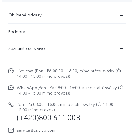
Oblíbené odkazy
X300 Ultra (nový)
Podpora
X300 Pro
Časté dotazy
Seznamte se s vivo
X300
Servisní centrum
Centrum novinek
X200 Pro
Funtouch OS
Live chat (Pon - Pá 08:00 - 16:00, mimo státní svátky (Čt
Život ve vivo
V50
14:00 - 15:00 mimo provoz))
Ověření IMEI
Etiketa ve vivo
Y29s
WhatsApp(Pon - Pá 08:00 - 16:00, mimo státní svátky (Čt
Požádat o opravu
14:00 - 15:00 mimo provoz))
O nás
vivo Buds Air3
Aktualizace systému
Pon - Pá 08:00 - 16:00, mimo státní svátky (Čt 14:00 -
Právní upozornění
15:00 mimo provoz)
(+420)800 611 008
Uživatelský manuál
Udržitelnost
Protokol aktualizace
service@cz.vivo.com
Centrum ochrany osobních údajů vivo