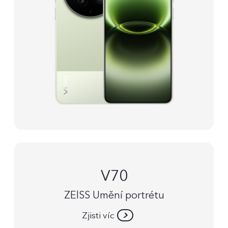
V70
ZElSS Umění portrétu
Zjisti víc