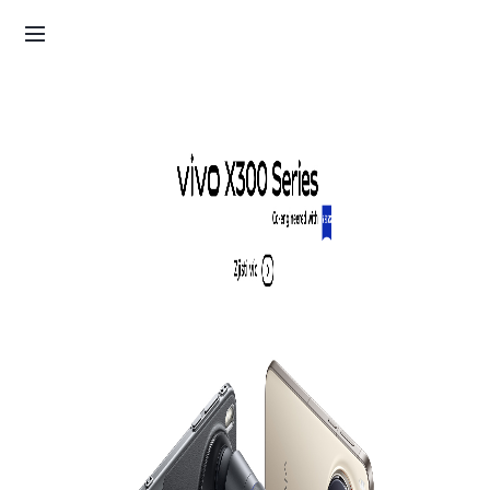
Objednávka
Košík
Přihlásit se / Zaregistrovat
ZEISS fotografie.
Za hranice možného.
Můj účet
Zjisti víc