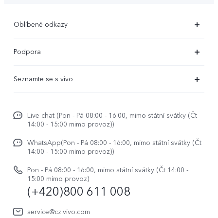
Oblíbené odkazy
X300 Ultra (nový)
Podpora
X300 Pro
Časté dotazy
Seznamte se s vivo
X300
Servisní centrum
Centrum novinek
X200 Pro
Funtouch OS
Live chat (Pon - Pá 08:00 - 16:00, mimo státní svátky (Čt
Život ve vivo
V50
14:00 - 15:00 mimo provoz))
Ověření IMEI
Etiketa ve vivo
Y29s
WhatsApp(Pon - Pá 08:00 - 16:00, mimo státní svátky (Čt
Požádat o opravu
14:00 - 15:00 mimo provoz))
O nás
vivo Buds Air3
Aktualizace systému
Pon - Pá 08:00 - 16:00, mimo státní svátky (Čt 14:00 -
Právní upozornění
15:00 mimo provoz)
(+420)800 611 008
Uživatelský manuál
Udržitelnost
Protokol aktualizace
service@cz.vivo.com
Centrum ochrany osobních údajů vivo