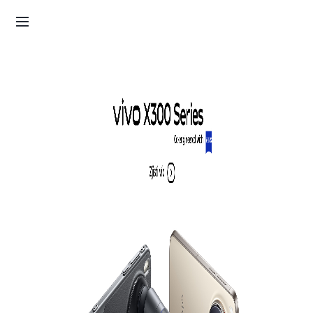
Objednávka
Košík
Přihlásit se / Zaregistrovat
Můj účet