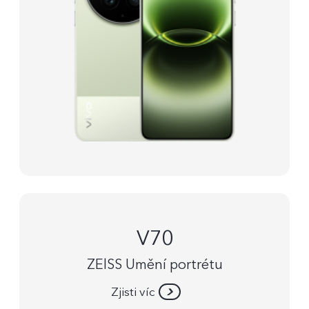
V70
ZElSS Umění portrétu
Zjisti víc