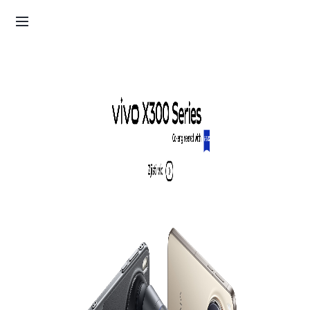
Objednávka
Košík
Přihlásit se / Zaregistrovat
Můj účet