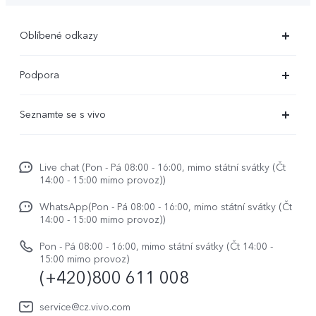
Oblíbené odkazy
X300 Ultra (nový)
Podpora
X300 Pro
Časté dotazy
Seznamte se s vivo
X300
Servisní centrum
Centrum novinek
X200 Pro
Funtouch OS
Live chat (Pon - Pá 08:00 - 16:00, mimo státní svátky (Čt
Život ve vivo
V50
14:00 - 15:00 mimo provoz))
Ověření IMEI
Etiketa ve vivo
Y29s
WhatsApp(Pon - Pá 08:00 - 16:00, mimo státní svátky (Čt
Požádat o opravu
14:00 - 15:00 mimo provoz))
O nás
vivo Buds Air3
Aktualizace systému
Pon - Pá 08:00 - 16:00, mimo státní svátky (Čt 14:00 -
Právní upozornění
15:00 mimo provoz)
(+420)800 611 008
Uživatelský manuál
Udržitelnost
Protokol aktualizace
service@cz.vivo.com
Centrum ochrany osobních údajů vivo