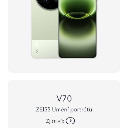
V70
ZElSS Umění portrétu
Zjisti víc