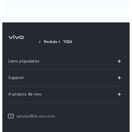
Produits
Y02A
Liens populaires
V60
Support
V60 Lite
FAQs
A propos de vivo
Y21d
Funtouch OS
Info
Y29
Authentification IMEI
service@dz.vivo.com
Mentions légales
Y04
Mise à jour du système
À propos de vivo