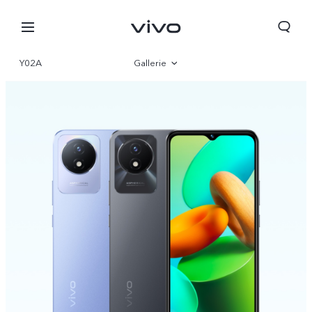
Y02A
Gallerie
Vue d'ensemble
Paramètre
Algeria | Veuillez sélectionner le pays/la région