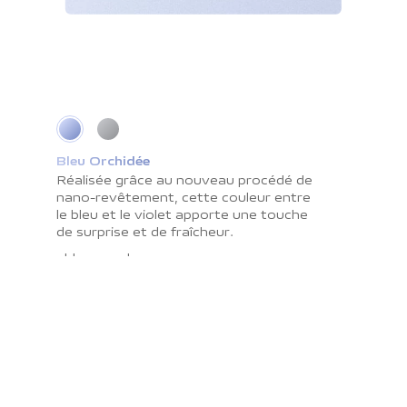
Bleu Orchidée
Gris Cosmique
Réalisée grâce au nouveau procédé de
La surface lisse interagit
nano-revêtement, cette couleur entre
merveilleusement avec l’ombre et la
le bleu et le violet apporte une touche
lumière tout en résistant aux traces de
de surprise et de fraîcheur.
doigts. C’est une couleur qui vous
apportera paix et sérénité.