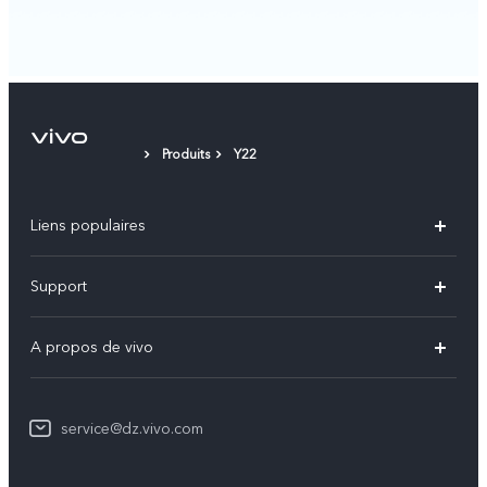
Produits
Y22
Liens populaires
V60
Support
V60 Lite
FAQs
A propos de vivo
Y21d
Funtouch OS
Info
Y29
Authentification IMEI
service@dz.vivo.com
Mentions légales
Y04
Mise à jour du système
À propos de vivo