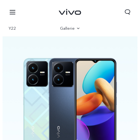
Y22
Gallerie
Vue d'ensemble
Paramètre
Algeria | Veuillez sélectionner le pays/la région