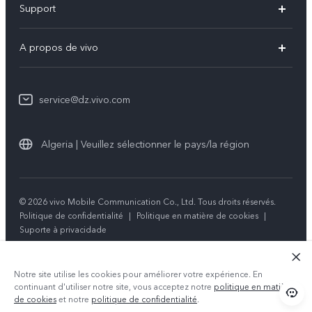
Support
V60 Lite
FAQs
A propos de vivo
Y21d
Funtouch OS
Info
Y29
Authentification IMEI
service@dz.vivo.com
Mentions légales
Y04
Mise à jour du système
À propos de vivo
Tous les modèles
Algeria | Veuillez sélectionner le pays/la région
Instructions de garantie
Durabilité
Centre de confidentialité vivo
© 2026 vivo Mobile Communication Co., Ltd. Tous droits réservés.
Politique de confidentialité
|
Politique en matière de cookies
|
Suporte à privacidade
Notre site utilise les cookies pour améliorer votre expérience. En
continuant d'utiliser notre site, vous acceptez notre
politique en matière
de cookies
et notre
politique de confidentialité
.