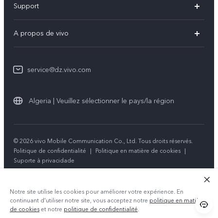
Support
V60 Lite
FAQs
A propos de vivo
Y21d
Funtouch OS
Info
Y29
Authentification IMEI
service@dz.vivo.com
Mentions légales
Y04
Mise à jour du système
À propos de vivo
Tous les modèles
Algeria | Veuillez sélectionner le pays/la région
Instructions de garantie
Durabilité
Centre de confidentialité vivo
© 2026 vivo Mobile Communication Co., Ltd. Tous droits réservés.
Politique de confidentialité
|
Politique en matière de cookies
|
Suporte à privacidade
Notre site utilise les cookies pour améliorer votre expérience. En
continuant d'utiliser notre site, vous acceptez notre
politique en matière
de cookies
et notre
politique de confidentialité
.