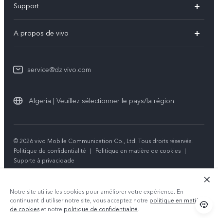
Support
V60 Lite
FAQs
A propos de vivo
Y21d
Funtouch OS
Info
Y29
Authentification IMEI
service@dz.vivo.com
Mentions légales
Y04
Mise à jour du système
À propos de vivo
Tous les modèles
Algeria | Veuillez sélectionner le pays/la région
Instructions de garantie
Durabilité
Centre de confidentialité vivo
© 2026 vivo Mobile Communication Co., Ltd. Tous droits réservés.
Politique de confidentialité
|
Politique en matière de cookies
|
Suporte à privacidade
Notre site utilise les cookies pour améliorer votre expérience. En
continuant d'utiliser notre site, vous acceptez notre
politique en matière
de cookies
et notre
politique de confidentialité
.