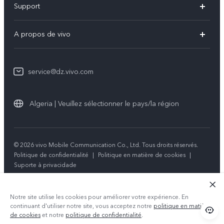
Support
V60 Lite
FAQs
A propos de vivo
Y21d
Funtouch OS
Info
Y29
Authentification IMEI
service@dz.vivo.com
Mentions légales
Y04
Mise à jour du système
À propos de vivo
Tous les modèles
Algeria | Veuillez sélectionner le pays/la région
Instructions de garantie
Durabilité
Centre de confidentialité vivo
© 2026 vivo Mobile Communication Co., Ltd. Tous droits réservés.
Politique de confidentialité
|
Politique en matière de cookies
|
Suporte à privacidade
Notre site utilise les cookies pour améliorer votre expérience. En
continuant d'utiliser notre site, vous acceptez notre
politique en matière
de cookies
et notre
politique de confidentialité
.