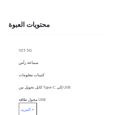
محتويات العبوة
V25 5G
سماعة رأس
كتيبات معلومات
كابل تحويل من Type-C إلى USB
محول طاقة USB
المزيد
محول مقبس سماعة الأذن من Type-C إلى مقاس 3.5 ملم