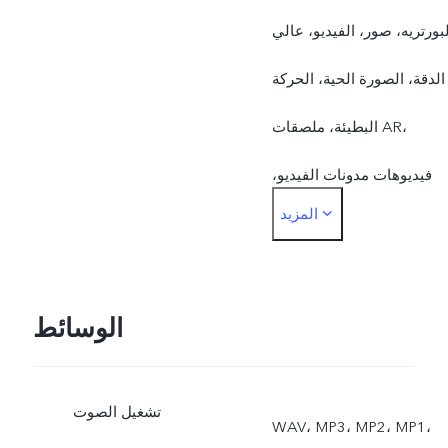
لبورتريه، صور، الفيديو، عالي
الدقة، الصورة الحية، الحركة
البطيئة، ملصقات AR،
فيديوهات مدونات الفيديو،
المزيد
التعرض المزدوج، العرض
المزدوج
الخلفية: الوضع الليلي،
الوسائط
البورتريه، صور، فيديو، سوبر
تشغيل الصوت
ماكرو، عالي الدقة، بانوراما،
WAV، MP3، MP2، MP1،