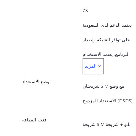
78
يعتمد الدعم لدى السعودية
على توافر الشبكة وإصدار
البرنامج. يعتمد الاستخدام
المزيد
الفعلي لنطاق تردد الشبكة
وضع الاستعداد
لى التوافر من جانب الشركة
شريحتان SIM مع وضع
المحلية المقدمة للخدمة.
الاستعداد المزدوج (DSDS)
فتحة البطاقة
شريحة SIM نانو + شريحة