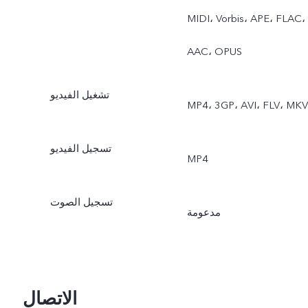
الصورة الحية، الحركة
MIDI، Vorbis، APE، FLAC،
البطيئة، التصوير الزمني،
AAC، OPUS
التصوير الاحترافي، ملصقات
تشغيل الفيديو
MP4، 3GP، AVI، FLV، MKV
AR، فيديوهات مدونات
الفيديو، المستندات، التعرض
تسجيل الفيديو
MP4
المزدوج، العرض المزدوج
تسجيل الصوت
مدعومة
الاتصال