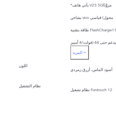
*يأتي هاتف ‎V25 5G‏ مزوَّدًا
بشاحن vivo قياسي (محول
طاقة بتقنية ‎FlashCharge‏ 11
فولت/4 أمبير) ويدعم حتى 44
المزيد
وات. يتم تعديل قدرة الشحن
اللون
الفعلية بصورة ديناميكية
أسود الماس، أزرق زمردي
بحسب تغير الوضع وبحسب
نظام التشغيل
الاستخدام الفعلي.