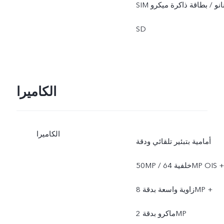
SIM نانو / بطاقة ذاكرة ميكرو
SD
الكاميرا
الكاميرا
أمامية بتبئير تلقائي ودقة
50MP / خلفية 64MP OIS +
زاوية واسعة بدقة 8MP +
ماكرو بدقة 2MP