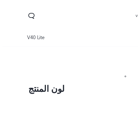
V40 Lite
لون المنتج
Y11d
V70 FE
V70
جديد