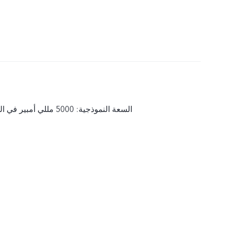
السعة النموذجية: 5000 مللي أمبير في الساعة (3,91 فولت)