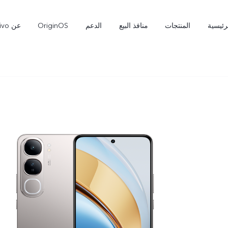
رئيسية
المنتجات
منافذ البيع
الدعم
OriginOS
عن vivo
X300 Pro
X300 Ultra
جديد