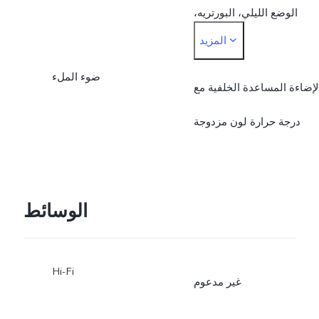
الوضع الليلي، البورتريه،
المزيد
الصورة، الفيديو، دقة 50 MP،
ضوء الملء
الوضع البانورامي،
لإضاءة المساعدة الخلفية مع
المستندات، وضع الحركة
درجة حرارة لون مزدوجة
البطيئة، تصوير زمني، القمر
العملاق، الوضع الاحترافي،
الوسائط
مشهد مزدوج، الصورة الحية
Hi-Fi
غير مدعوم