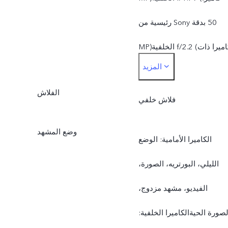
عدسة 5Pكاميرا ذات زاوية
رئيسية من Sony بدقة ‎50
واسعة بدقة ‎8 MP: فتحة
MP)الخلفية f/2.2 (كاميرا ذات
المزيد
عدسة بقيمة f/2.2، مجال
زاوية واسعة بدقة ‎8 MP)
الرؤية 120°، عدسة 5P
الفلاش
فلاش خلفي
وضع المشهد
الكامیرا الأمامیة: الوضع
الليلي، البورتريه، الصورة،
الفيديو، مشهد مزدوج،
لصورة الحيةالكامیرا الخلفیة: