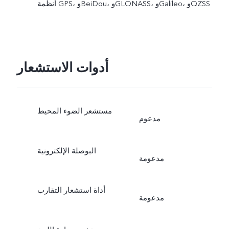
أنظمة GPS، وBeiDou، وGLONASS، وGalileo، وQZSS
أدوات الاستشعار
مستشعر الضوء المحيط
مدعوم
البوصلة الإلكترونية
مدعومة
أداة استشعار التقارب
مدعومة