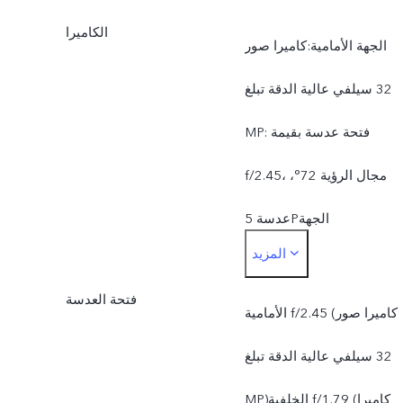
الكاميرا
الجهة الأمامية:كاميرا صور
سيلفي عالية الدقة تبلغ ‎32
MP: فتحة عدسة بقيمة
f/2.45، مجال الرؤية 72°،
عدسة 5Pالجهة
المزيد
الخلفية:الكاميرا الرئيسية من
فتحة العدسة
Sony بدقة ‎50 MP: التركيز
الأمامية f/2.45 (كاميرا صور
التلقائي، فتحة عدسة بقيمة
سيلفي عالية الدقة تبلغ ‎32
f/1.79، مجال الرؤية 79°،
MP)الخلفية f/1.79 (كاميرا