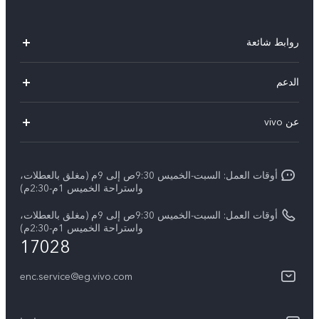
روابط شائعة
Y500
الدعم
X300 FE
الاسئلة الشائعة
عن vivo
X300 Ultra
Funtouch OS
معلومات عن الشركة
X300 Pro
مراكز الصيانة
أوقات العمل: السبت-الخميس 9:30ص إلى 9م (مغلق بالعطلات،
الأخبار
Y11d
واستراحة الخميس 1م-2:30م)
تحديثات النظام
ARABIC/العربية:
V70 FE
أوقات العمل: السبت-الخميس 9:30ص إلى 9م (مغلق بالعطلات،
أسعار قطع الغيار
واستراحة الخميس 1م-2:30م)
نبذة عنا
17028
V70
مصادقة IMEI
مركز الخصوصية لدى vivo
Y31d
enc.service@eg.vivo.com
إجراء حجز للإصلاح
الاستدامة
كل الموديلات
خدمة التوصيل للإصلاح